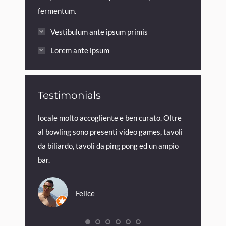
fermentum.
Vestibulum ante ipsum primis
Lorem ante ipsum
Testimonials
rdum elit
locale molto accogliente e ben curato. Oltre
Posto per u
 est et
al bowling sono presenti video games, tavoli
quet mauris.
da biliardo, tavoli da ping pong ed un ampio
eleifend!
bar.
Felice
onths