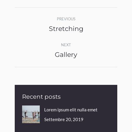
Album
PREVIOUS
navigation
Stretching
Previous
album:
NEXT
Gallery
Next
album:
Recent posts
Lorem ipsum elit nulla emet
Settembre 20, 2019