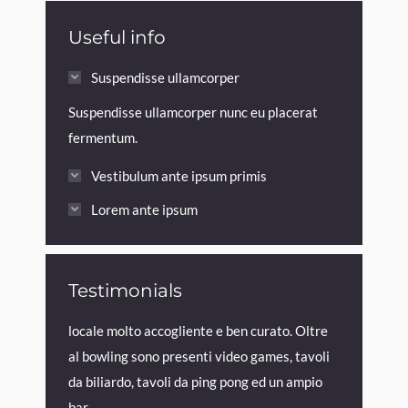
Useful info
Suspendisse ullamcorper
Suspendisse ullamcorper nunc eu placerat
fermentum.
Vestibulum ante ipsum primis
Lorem ante ipsum
Testimonials
rdum elit
locale molto accogliente e ben curato. Oltre
Posto per u
 est et
al bowling sono presenti video games, tavoli
quet mauris.
da biliardo, tavoli da ping pong ed un ampio
eleifend!
bar.