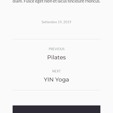
diam. Fusce eget nibh et lacus tincidunt rhoncus.
Settembre 19, 2019
Album
PREVIOUS
navigation
Pilates
Previous
album:
NEXT
YIN Yoga
Next
album: