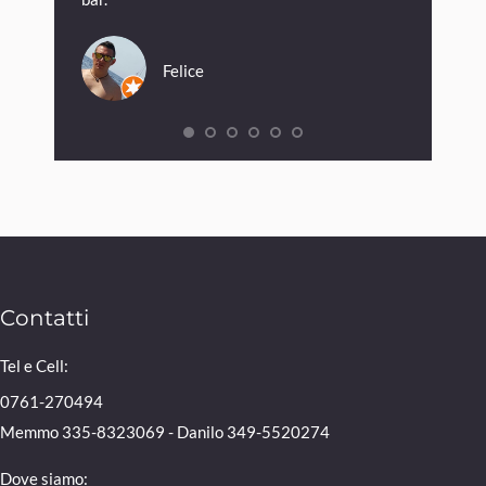
Felice
onths
Contatti
Tel e Cell:
0761-270494
Memmo 335-8323069 - Danilo 349-5520274
Dove siamo: